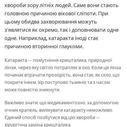
хвороби зору літніх людей. Саме вони стають
головною причиною вікової сліпоти. При
цьому обидва захворювання можуть
з'являтися як окремо, так і доповнювати одне
одне. Наприклад, катаракта іноді стає
причиною вторинної глаукоми.
Катаракта — помутніння кришталика, природної
лінзи, через яку світло потрапляє в око. Коли ця лінза
починає втрачати прозорість, вона стає, як скло, що
покрите інеєм, зір поступово тьмяніє та з часом
може повністю зникнути.
Важливо знати, що медикаментозно, за допомогою
очних крапель, вилікувати катаракту неможливо.
Єдиний спосіб позбутися від цієї хвороби —
хірургічна заміна кришталика.