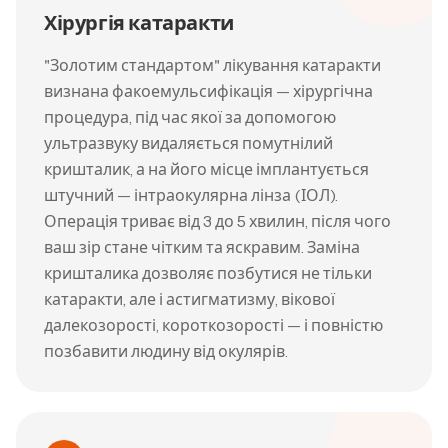
Хірургія катаракти
"Золотим стандартом" лікування катаракти
визнана факоемульсифікація — хірургічна
процедура, під час якої за допомогою
ультразвуку видаляється помутнілий
кришталик, а на його місце імплантується
штучний — інтраокулярна лінза (ІОЛ).
Операція триває від 3 до 5 хвилин, після чого
ваш зір стане чітким та яскравим. Заміна
кришталика дозволяє позбутися не тільки
катаракти, але і астигматизму, вікової
далекозорості, короткозорості — і повністю
позбавити людину від окулярів.