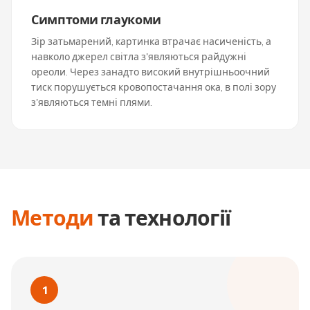
Симптоми глаукоми
Зір затьмарений, картинка втрачає насиченість, а
навколо джерел світла з'являються райдужні
ореоли. Через занадто високий внутрішньоочний
тиск порушується кровопостачання ока, в полі зору
з'являються темні плями.
Методи
та технології
1