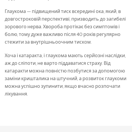
Глаукома — підвищений тиск всередині ока, який, в
довгостроковій перспективі, призводить до загибелі
зорового нерва. Хвороба протікає без симптомів і
болю, тому дуже важливо після 40 років регулярно
стежити за внутрішньоочним тиском.
Хоча і катаракта, і глаукома мають серйозні наслідки,
аж до сліпоти, не варто піддаватися страху. Від
катаракти можна повністю позбутися за допомогою
заміни кришталика на штучний, а розвиток глаукоми
можна успішно зупинити, якщо вчасно розпочати
лікування.